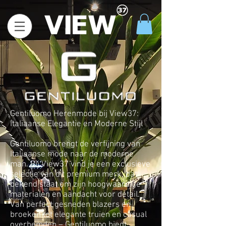
Gentiluomo Herenmode bij View37:
Italiaanse Elegantie en Moderne Stijl
Gentiluomo brengt de verfijning van
Italiaanse mode naar de moderne
man. Bij View37 vind je een exclusieve
selectie van dit premium merk, dat
bekend staat om zijn hoogwaardige
materialen en aandacht voor detail.
Van perfect gesneden blazers en
broeken tot elegante truien en casual
overhemden – Gentiluomo biedt