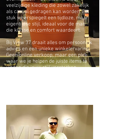
veelzijdige kleding die zowel zakelijk
als casual gedragen kan worden. Elk
stuk weerspiegelt een tijdloze, maar
eigentijdse stijl, ideaal voor de man
die klasse en comfort waardeert.
Bij View 37 draait alles om persoonlijk
advies en een unieke winkelervaring.
Geen online verkoop, maar een plek
waar we je helpen de juiste items te
vinden die jouw stijl versterken.
Ontdek Gentiluomo bij View en voeg
Italiaanse flair toe aan je garderobe.
Gentiluomo – exclusief beschikbaar bij
View37.