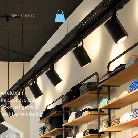
GIFT CARD
 wereld van
n innovatieve jassen
 Door het gebruik
 praktische kleding
jassen tot