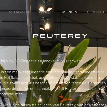
INSTAGRAM
WINKEL
MERKEN
CONTACT
 bij View37: Elegantie en Innovatie in Outerwear
is een merk dat elegantie en functionaliteit combineert in de
. Het Italiaanse label, opgericht in 2002, staat bekend om zij
s, die zowel luxe als bescherming bieden tegen de elementen.
nceerde stoffen en technieken biedt Peuterey stijlvolle, maar
 moderne man.
7 vind je de nieuwste collectie van Peuterey, van gewatteerde 