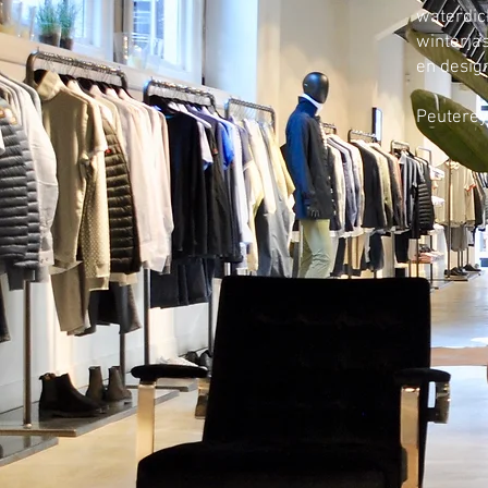
waterdich
winterjas
en desig
Peuterey 