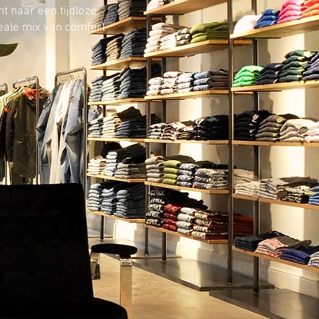
nt naar een tijdloze
deale mix van comfort