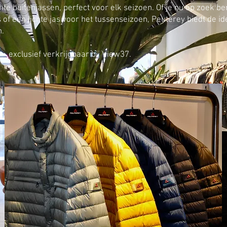
te buitenjassen, perfect voor elk seizoen. Of je nu op zoek be
 of een lichte jas voor het tussenseizoen, Peuterey biedt de i
n.
– exclusief verkrijgbaar bij View37.