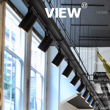
HOME
Peuterey
Peuterey 
outerwear
en parka
van geava
voor de
Bij View3