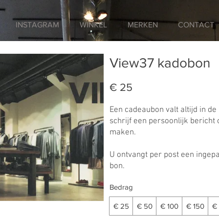
INSTAGRAM
WINKEL
MERKEN
CONTACT
View37 kadobon
€ 25
Een cadeaubon valt altijd in d
schrijf een persoonlijk bericht
maken.
U ontvangt per post een ingep
bon.
Bedrag
€ 25
€ 50
€ 100
€ 150
€