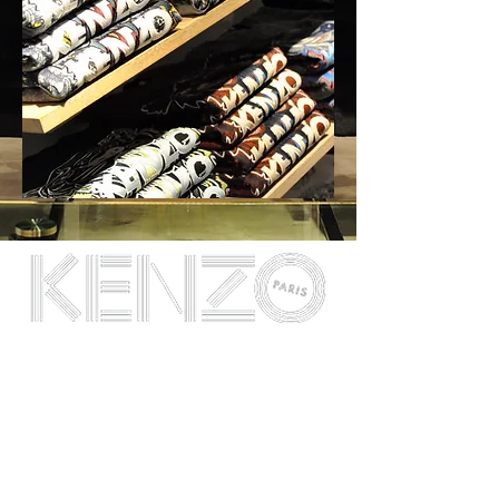
Kenzo begon in 1970 als klein
boetiekje in Parijs, waar oprichter
Kenzo Takada zijn handgemaakte
damescollectie verkocht. Al snel
kwamen daar ook een collectie voor
heren, kinderen en home bij en